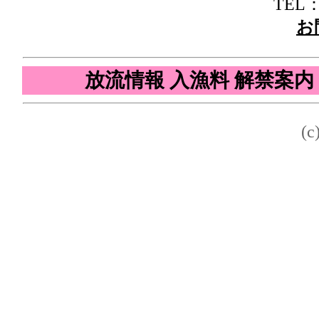
TEL：(
お
放流情報
入漁料
解禁案内
(c