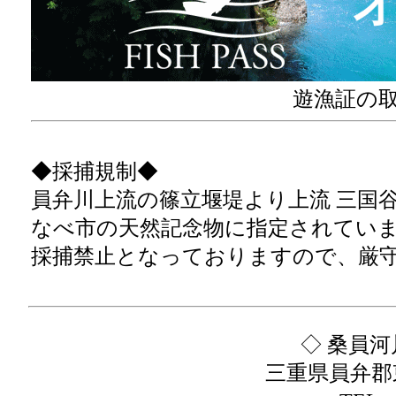
遊漁証の
◆採捕規制◆
員弁川上流の篠立堰堤より上流 三国
なべ市の天然記念物に指定されてい
採捕禁止となっておりますので、厳
◇ 桑員河
三重県員弁郡東