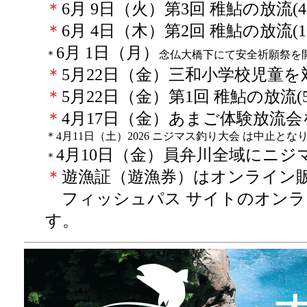
＊
6月 9日（火）
第3回 稚鮎の放流(
＊
6月 4日（木）
第2回 稚鮎の放流(
6月 1日（月）
＊
念仏大橋下にて安全祈願祭を
＊
5月22日（金）三和小学校児童
＊
5月22日（金）第1回 稚鮎の放流(
＊
4月17日（金）あまご体験放流
＊4月11日（土）2026 ニジマス釣り大会 は中止とな
4月10日（金）
員弁川全域に
ニジマ
＊
＊
遊漁証（遊漁券）はオンライン
フィッシュパス サイトのオンラ
す。